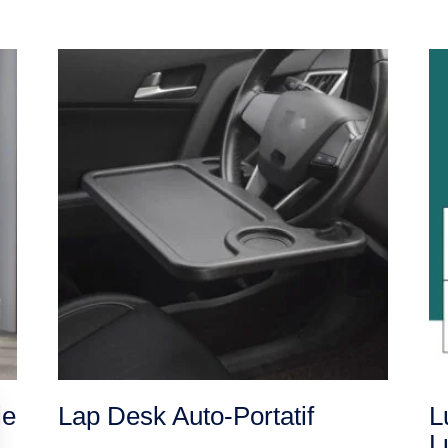
le
Lap Desk Auto-Portatif
L
L