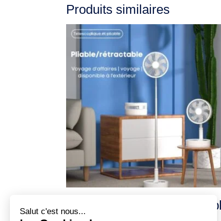
Produits similaires
FoldAir – Ventilateur portab
rétractable sans fil