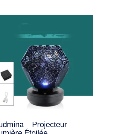
udmina – Projecteur
umière Étoilée